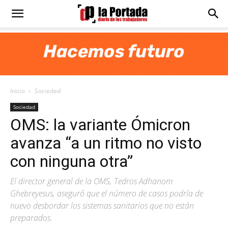
Diario
La
Inicio
Sociedad
Portada
Sociedad
OMS: la variante Ómicron
avanza “a un ritmo no visto
con ninguna otra”
El director general de la OMS, Tedros Adhanom
Ghebreyesus, aseguró que el número de casos podría de
nuevo desbordar los sistemas sanitarios que no están
preparados.