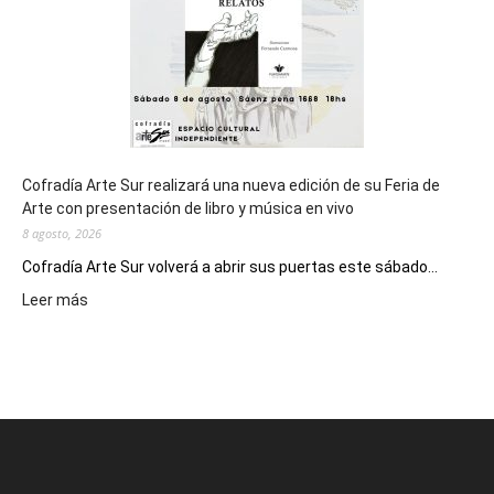
2027
Cofradía Arte Sur realizará una nueva edición de su Feria de
Arte con presentación de libro y música en vivo
8 agosto, 2026
Cofradía Arte Sur volverá a abrir sus puertas este sábado...
:
Leer más
Cofradía
Arte
Sur
realizará
una
nueva
edición
de