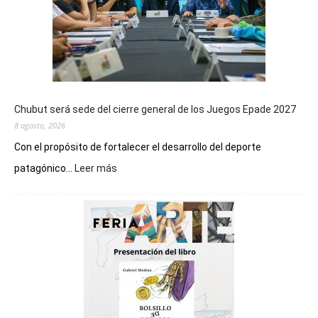
Chubut será sede del cierre general de los Juegos Epade 2027
8 agosto, 2026
Con el propósito de fortalecer el desarrollo del deporte
:
patagónico...
Leer más
Chubut
será
sede
del
cierre
general
de
los
Juegos
Epade