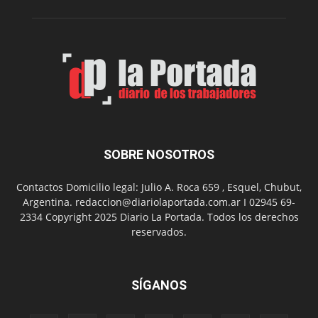
su
Feria
de
Arte
con
presentación
de
libro
y
música
SOBRE NOSOTROS
en
vivo
Contactos Domicilio legal: Julio A. Roca 659 , Esquel, Chubut,
Argentina. redaccion@diariolaportada.com.ar I 02945 69-
2334 Copyright 2025 Diario La Portada. Todos los derechos
reservados.
SÍGANOS