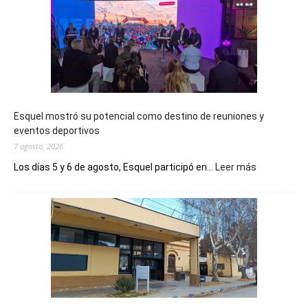
Esquel mostró su potencial como destino de reuniones y
eventos deportivos
7 agosto, 2026
:
Los días 5 y 6 de agosto, Esquel participó en...
Leer más
Esquel
mostró
su
potencial
como
destino
de
reuniones
y