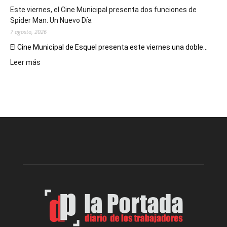
eventos
Este viernes, el Cine Municipal presenta dos funciones de
deportivos
Spider Man: Un Nuevo Día
7 agosto, 2026
El Cine Municipal de Esquel presenta este viernes una doble...
:
Leer más
Este
viernes,
el
Cine
Municipal
presenta
dos
funciones
de
Spider
Man:
Un
Nuevo
Día