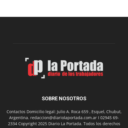
una
nueva
edición
de
la
Peña
Folclór
Municip
por
el
Día
del
Folclor
SOBRE NOSOTROS
Contactos Domicilio legal: Julio A. Roca 659 , Esquel, Chubut,
Argentina. redaccion@diariolaportada.com.ar I 02945 69-
2334 Copyright 2025 Diario La Portada. Todos los derechos