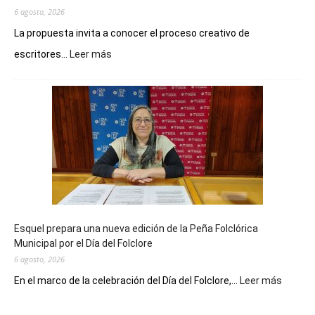
6 agosto, 2026
La propuesta invita a conocer el proceso creativo de
:
escritores...
Leer más
La
Biblioteca
Municipal
celebra
sus
90
años
con
un
Conversatorio
de
Esquel prepara una nueva edición de la Peña Folclórica
Escritores
Municipal por el Día del Folclore
Locales
6 agosto, 2026
:
En el marco de la celebración del Día del Folclore,...
Leer más
Esquel
prepar