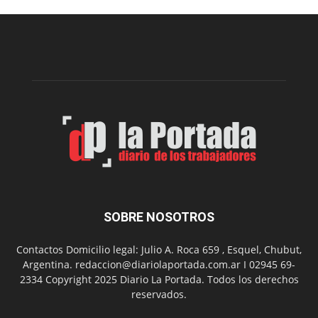
Municipal
presenta
dos
funciones
de
Spider
Man:
Un
Nuevo
Día
SOBRE NOSOTROS
Contactos Domicilio legal: Julio A. Roca 659 , Esquel, Chubut,
Argentina. redaccion@diariolaportada.com.ar I 02945 69-
2334 Copyright 2025 Diario La Portada. Todos los derechos
reservados.