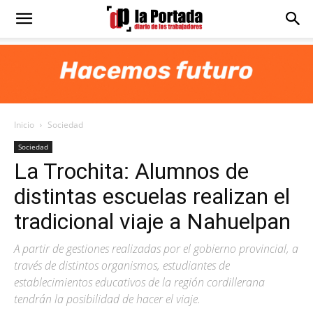
Diario
La
Inicio
Sociedad
Portada
Sociedad
La Trochita: Alumnos de
distintas escuelas realizan el
tradicional viaje a Nahuelpan
A partir de gestiones realizadas por el gobierno provincial, a
través de distintos organismos, estudiantes de
establecimientos educativos de la región cordillerana
tendrán la posibilidad de hacer el viaje.