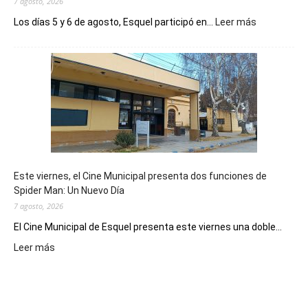
7 agosto, 2026
:
Los días 5 y 6 de agosto, Esquel participó en...
Leer más
Esquel
mostró
su
potencial
como
destino
de
reuniones
y
eventos
Este viernes, el Cine Municipal presenta dos funciones de
deportivos
Spider Man: Un Nuevo Día
7 agosto, 2026
El Cine Municipal de Esquel presenta este viernes una doble...
:
Leer más
Este
viernes,
el
Cine