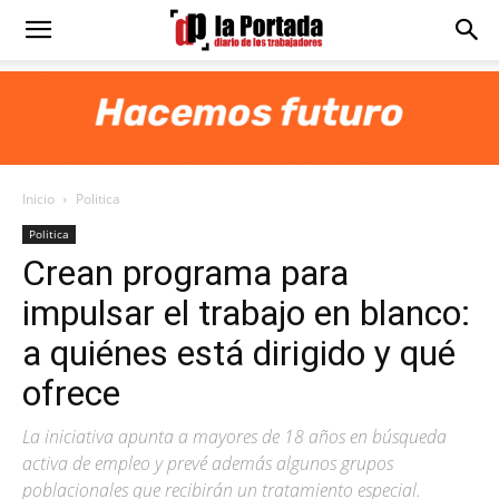
Diario
La
Inicio
Politica
Portada
Politica
Crean programa para
impulsar el trabajo en blanco:
a quiénes está dirigido y qué
ofrece
La iniciativa apunta a mayores de 18 años en búsqueda
activa de empleo y prevé además algunos grupos
poblacionales que recibirán un tratamiento especial.