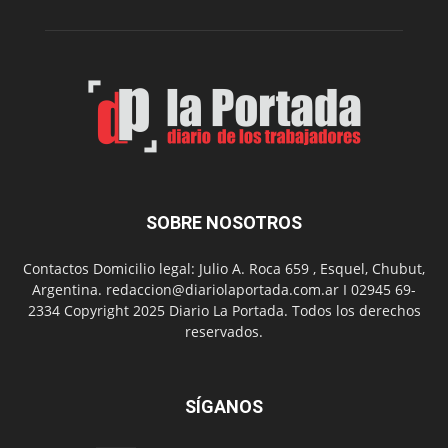
de
Spider
Man:
Un
Nuevo
Día
SOBRE NOSOTROS
Contactos Domicilio legal: Julio A. Roca 659 , Esquel, Chubut,
Argentina. redaccion@diariolaportada.com.ar I 02945 69-
2334 Copyright 2025 Diario La Portada. Todos los derechos
reservados.
SÍGANOS