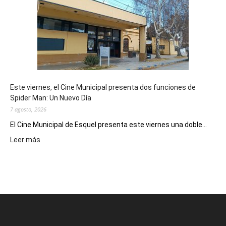
su
potencial
como
destino
de
reuniones
y
eventos
Este viernes, el Cine Municipal presenta dos funciones de
deportivos
Spider Man: Un Nuevo Día
7 agosto, 2026
El Cine Municipal de Esquel presenta este viernes una doble...
:
Leer más
Este
viernes,
el
Cine
Municipal
presenta
dos
funciones