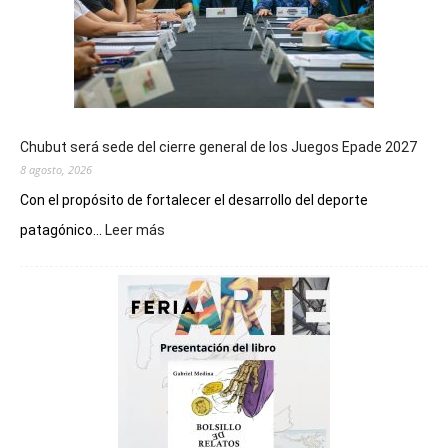
Chubut será sede del cierre general de los Juegos Epade 2027
8 agosto, 2026
Con el propósito de fortalecer el desarrollo del deporte
:
patagónico...
Leer más
Chubut
será
sede
del
cierre
general
de
los
Juegos
Epade