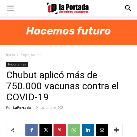
Diario
La
Inicio
Importantes
Portada
Importantes
Chubut aplicó más de
750.000 vacunas contra el
COVID-19
Por
LaPortada
-
9 noviembre, 2021