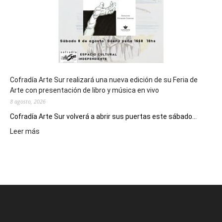
2027
Cofradía Arte Sur realizará una nueva edición de su Feria de
Arte con presentación de libro y música en vivo
8 agosto, 2026
Cofradía Arte Sur volverá a abrir sus puertas este sábado...
:
Leer más
Cofradía
Arte
Sur
realizará
una
nueva
edición
de