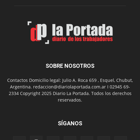
su
Feria
de
Arte
con
presentación
de
libro
y
música
SOBRE NOSOTROS
en
vivo
Contactos Domicilio legal: Julio A. Roca 659 , Esquel, Chubut,
Argentina. redaccion@diariolaportada.com.ar I 02945 69-
2334 Copyright 2025 Diario La Portada. Todos los derechos
reservados.
SÍGANOS