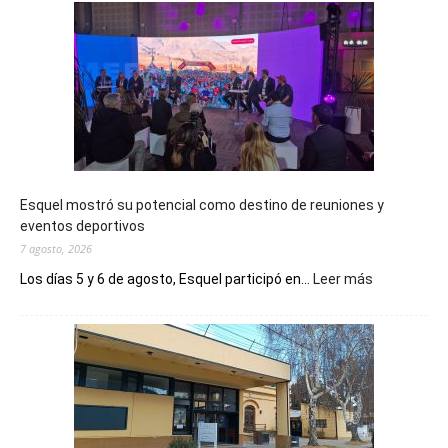
Esquel mostró su potencial como destino de reuniones y
eventos deportivos
7 agosto, 2026
:
Los días 5 y 6 de agosto, Esquel participó en...
Leer más
Esquel
mostró
su
potencial
como
destino
de
reuniones