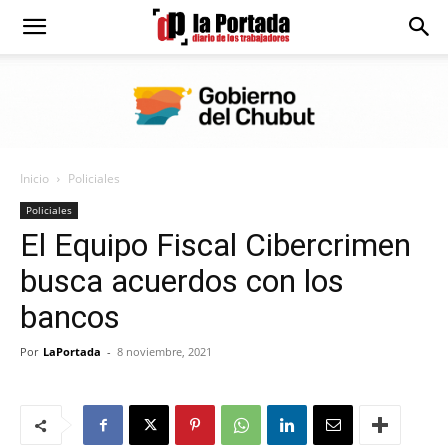
Diario
La
Inicio
Policiales
Portada
Policiales
El Equipo Fiscal Cibercrimen
busca acuerdos con los
bancos
Por
LaPortada
-
8 noviembre, 2021