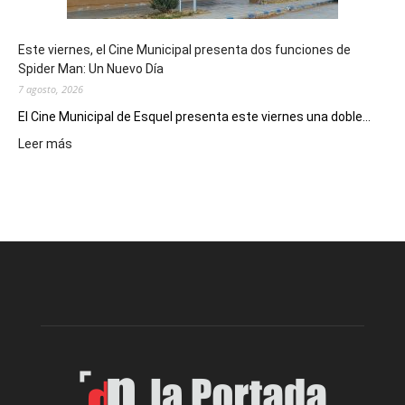
y
eventos
Este viernes, el Cine Municipal presenta dos funciones de
deportivos
Spider Man: Un Nuevo Día
7 agosto, 2026
El Cine Municipal de Esquel presenta este viernes una doble...
:
Leer más
Este
viernes,
el
Cine
Municipal
presenta
dos
funciones
de
Spider
Man:
Un
Nuevo