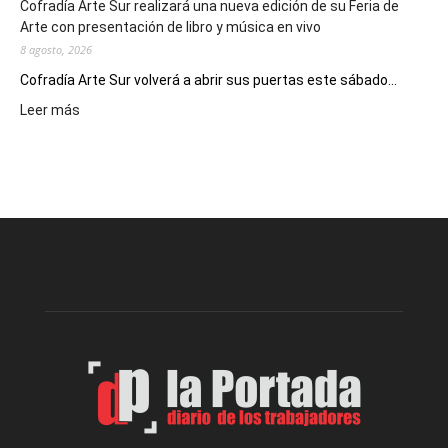
Cofradía Arte Sur realizará una nueva edición de su Feria de
Arte con presentación de libro y música en vivo
8 agosto, 2026
Cofradía Arte Sur volverá a abrir sus puertas este sábado...
:
Leer más
Cofradía
Arte
Sur
realizará
una
nueva
edición
de
su
Feria
de
Arte
con
presentación
de
libro