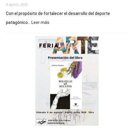
8 agosto, 2026
Con el propósito de fortalecer el desarrollo del deporte
:
patagónico...
Leer más
Chubut
será
sede
del
cierre
general
de
los
Juegos
Epade
2027