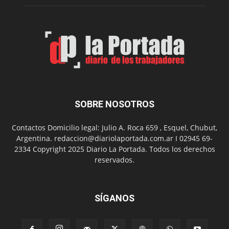
Feria
de
Arte
con
presentación
de
libro
y
música
SOBRE NOSOTROS
en
vivo
Contactos Domicilio legal: Julio A. Roca 659 , Esquel, Chubut,
Argentina. redaccion@diariolaportada.com.ar I 02945 69-
2334 Copyright 2025 Diario La Portada. Todos los derechos
reservados.
SÍGANOS