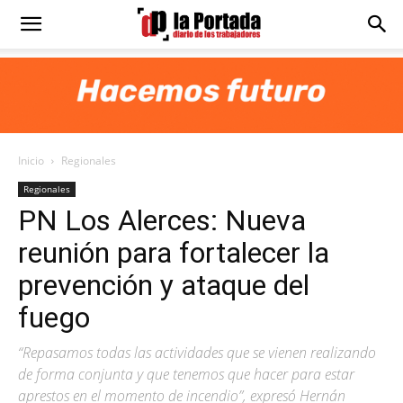
Diario
La
Inicio
Regionales
Portada
Regionales
PN Los Alerces: Nueva
reunión para fortalecer la
prevención y ataque del
fuego
“Repasamos todas las actividades que se vienen realizando
de forma conjunta y que tenemos que hacer para estar
aprestos en el momento de incendio”, expresó Hernán