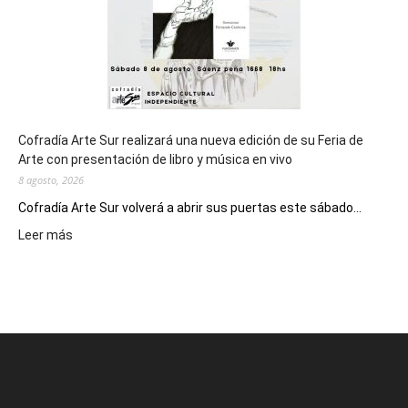
2027
Cofradía Arte Sur realizará una nueva edición de su Feria de
Arte con presentación de libro y música en vivo
8 agosto, 2026
Cofradía Arte Sur volverá a abrir sus puertas este sábado...
:
Leer más
Cofradía
Arte
Sur
realizará
una
nueva
edición
de
su