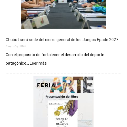
Chubut será sede del cierre general de los Juegos Epade 2027
8 agosto, 2026
Con el propósito de fortalecer el desarrollo del deporte
:
patagónico...
Leer más
Chubut
será
sede
del
cierre
general
de
los
Juegos
Epade