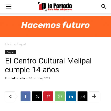
Diario
La
Inicio
Esquel
Portada
Esquel
El Centro Cultural Melipal
cumple 14 años
Por
LaPortada
-
20 octubre, 2021