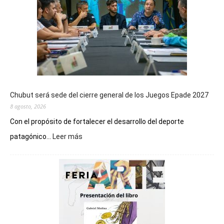
Chubut será sede del cierre general de los Juegos Epade 2027
8 agosto, 2026
Con el propósito de fortalecer el desarrollo del deporte
:
patagónico...
Leer más
Chubut
será
sede
del
cierre
general
de
los