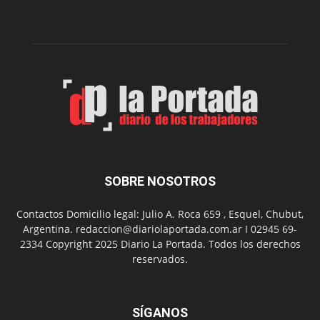
edición
de
su
Feria
de
Arte
con
presentación
de
libro
y
música
SOBRE NOSOTROS
en
vivo
Contactos Domicilio legal: Julio A. Roca 659 , Esquel, Chubut,
Argentina. redaccion@diariolaportada.com.ar I 02945 69-
2334 Copyright 2025 Diario La Portada. Todos los derechos
reservados.
SÍGANOS