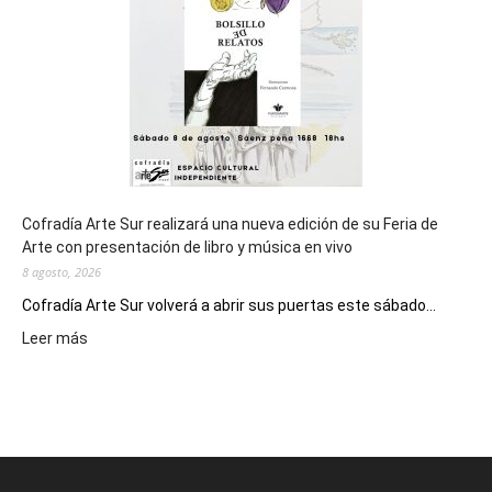
Juegos
Epade
2027
Cofradía Arte Sur realizará una nueva edición de su Feria de
Arte con presentación de libro y música en vivo
8 agosto, 2026
Cofradía Arte Sur volverá a abrir sus puertas este sábado...
:
Leer más
Cofradía
Arte
Sur
realizará
una
nueva