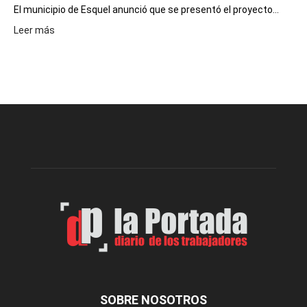
El municipio de Esquel anunció que se presentó el proyecto...
:
Leer más
Presentaron
proyecto
para
la
construcción
del
gimnasio
municipal
N°
2
en
el
barrio
Chanico
Navarro
SOBRE NOSOTROS