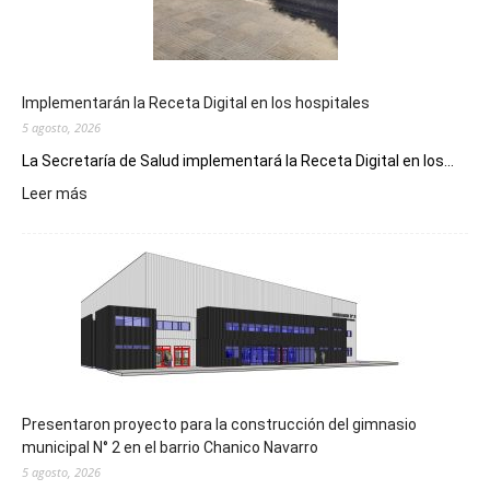
Implementarán la Receta Digital en los hospitales
5 agosto, 2026
La Secretaría de Salud implementará la Receta Digital en los...
:
Leer más
Implementarán
la
Receta
Digital
en
los
hospitales
Presentaron proyecto para la construcción del gimnasio
municipal N° 2 en el barrio Chanico Navarro
5 agosto, 2026