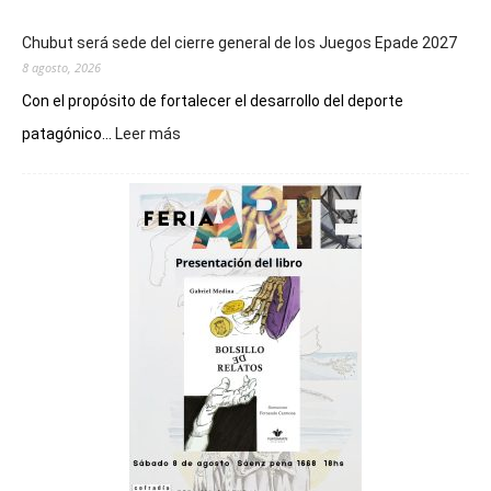
Chubut será sede del cierre general de los Juegos Epade 2027
8 agosto, 2026
Con el propósito de fortalecer el desarrollo del deporte
:
patagónico...
Leer más
Chubut
será
sede
del
cierre
general
de
los
Juegos
Epade
2027