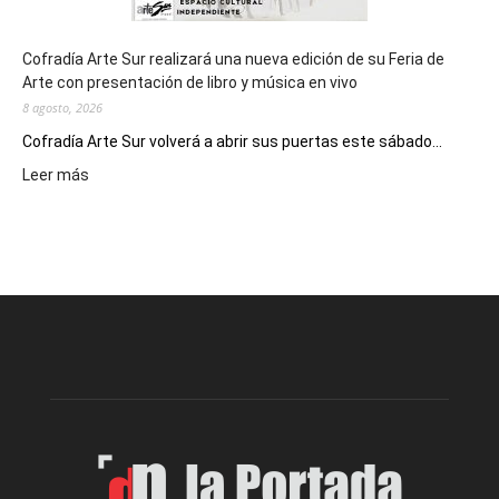
Cofradía Arte Sur realizará una nueva edición de su Feria de
Arte con presentación de libro y música en vivo
8 agosto, 2026
Cofradía Arte Sur volverá a abrir sus puertas este sábado...
:
Leer más
Cofradía
Arte
Sur
realizará
una
nueva
edición
de
su
Feria
de
Arte
con