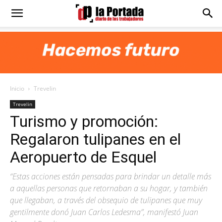
Diario
La
Inicio
Trevelin
Portada
Trevelin
Turismo y promoción:
Regalaron tulipanes en el
Aeropuerto de Esquel
“Estas acciones están pensadas para brindar un detalle más
a aquellas personas que retornaban a su hogar, y también
que llegaban, a través del obsequio de tulipanes que muy
gentilmente donó Juan Carlos Ledesma”, manifestó Juan