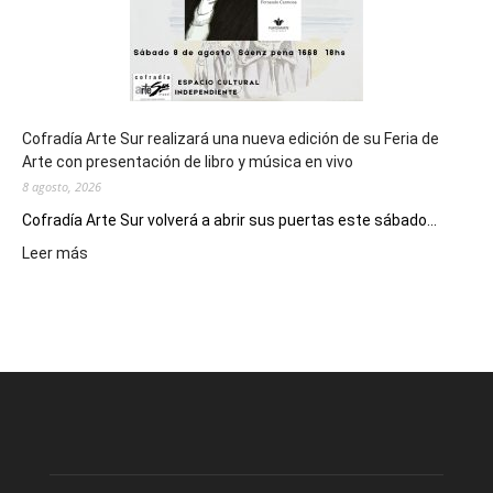
Cofradía Arte Sur realizará una nueva edición de su Feria de
Arte con presentación de libro y música en vivo
8 agosto, 2026
Cofradía Arte Sur volverá a abrir sus puertas este sábado...
:
Leer más
Cofradía
Arte
Sur
realizará
una
nueva
edición
de
su
Feria