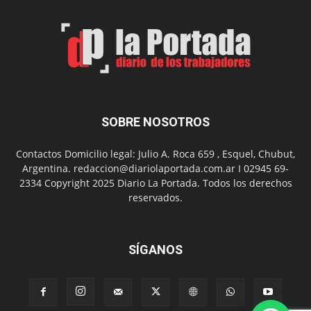
de
Arte
con
presentación
de
libro
y
música
SOBRE NOSOTROS
en
vivo
Contactos Domicilio legal: Julio A. Roca 659 , Esquel, Chubut,
Argentina. redaccion@diariolaportada.com.ar I 02945 69-
2334 Copyright 2025 Diario La Portada. Todos los derechos
reservados.
SÍGANOS