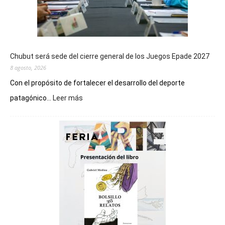
Chubut será sede del cierre general de los Juegos Epade 2027
8 agosto, 2026
Con el propósito de fortalecer el desarrollo del deporte
:
patagónico...
Leer más
Chubut
será
sede
del
cierre
general
de
los
Juegos
Epade
2027