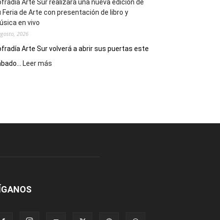
fradía Arte Sur realizará una nueva edición de
 Feria de Arte con presentación de libro y
sica en vivo
agosto, 2026
fradía Arte Sur volverá a abrir sus puertas este
:
bado...
Leer más
Cofradía
Arte
Sur
realizará
una
nueva
edición
de
su
Feria
de
Arte
ÍGANOS
con
presentación
de