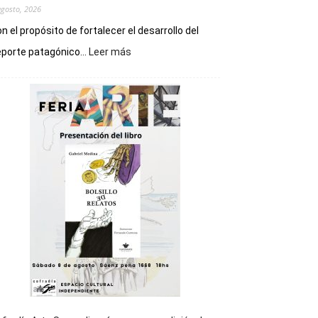
agosto, 2026
n el propósito de fortalecer el desarrollo del
:
porte patagónico...
Leer más
Chubut
será
sede
del
cierre
general
de
los
Juegos
Epade
2027