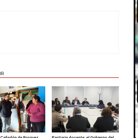
OR
l Cañadón de Borquez
Paritaria docente: el Gobierno del