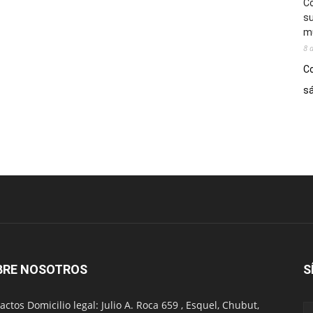
Co
su
mú
8 
Co
sá
BRE NOSOTROS
S
actos Domicilio legal: Julio A. Roca 659 , Esquel, Chubut,