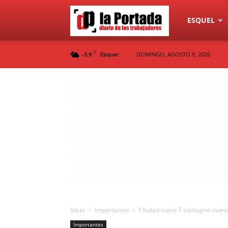
Diario
ESQUEL
C
-3.9
DOMINGO, AGOSTO 9, 2026
Esquel
La
Portada
Inicio
Importantes
Chubut sumó 7 contagios nuevos
Importantes