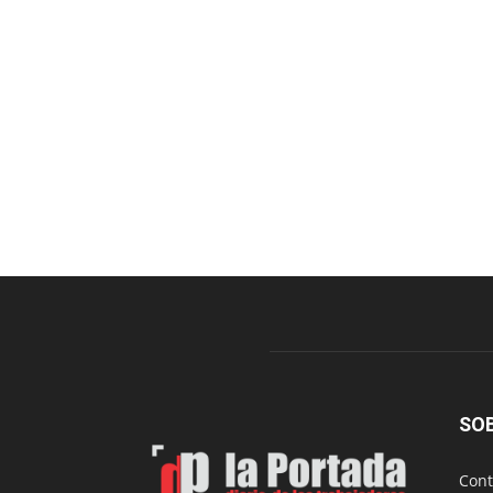
SO
Cont