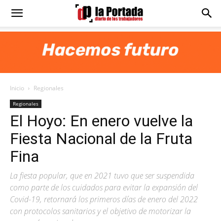
Diario
La
Inicio
Regionales
Portada
Regionales
El Hoyo: En enero vuelve la
Fiesta Nacional de la Fruta
Fina
La fiesta popular, que en 2021 tuvo que ser suspendida
como parte de los cuidados para evitar la expansión del
Covid-19, retornará los primeros días de enero del 2022
con protocolos sanitarios y el objetivo de motorizar la