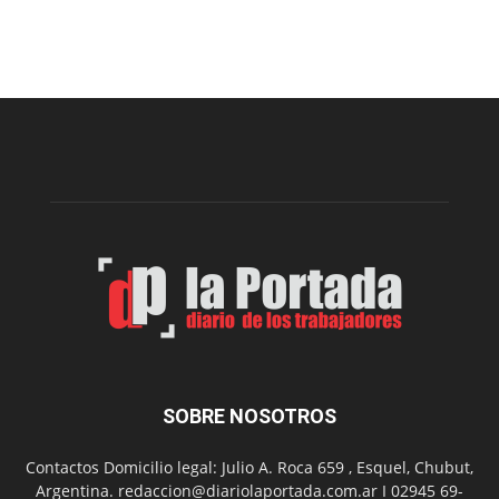
Este
viernes,
el
Cine
Municipal
presenta
dos
funciones
de
Spider
Man:
Un
Nuevo
Día
SOBRE NOSOTROS
Contactos Domicilio legal: Julio A. Roca 659 , Esquel, Chubut,
Argentina. redaccion@diariolaportada.com.ar I 02945 69-