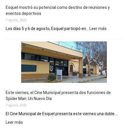
Esquel mostró su potencial como destino de reuniones y
eventos deportivos
7 agosto, 2026
:
Los días 5 y 6 de agosto, Esquel participó en...
Leer más
Esquel
mostró
su
potencial
como
destino
de
reuniones
y
eventos
Este viernes, el Cine Municipal presenta dos funciones de
deportivos
Spider Man: Un Nuevo Día
7 agosto, 2026
El Cine Municipal de Esquel presenta este viernes una doble...
:
Leer más