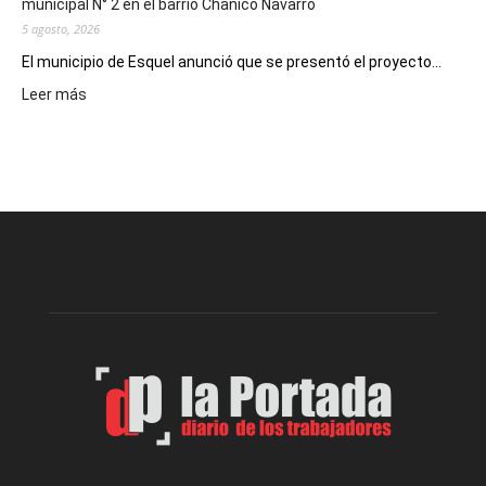
municipal N° 2 en el barrio Chanico Navarro
5 agosto, 2026
El municipio de Esquel anunció que se presentó el proyecto...
:
Leer más
Presentaron
proyecto
para
la
construcción
del
gimnasio
municipal
N°
2
en
el
barrio
Chanico
Navarro