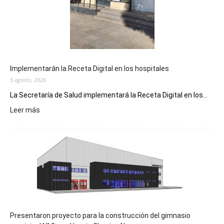
Implementarán la Receta Digital en los hospitales
5 agosto, 2026
La Secretaría de Salud implementará la Receta Digital en los...
:
Leer más
Implementarán
la
Receta
Digital
en
los
hospitales
Presentaron proyecto para la construcción del gimnasio