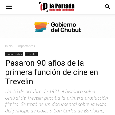
Diario
La
Inicio
Importantes
Portada
Importantes
Trevelin
Pasaron 90 años de la
primera función de cine en
Trevelin
Un 16 de octubre de 1931 el histórico salón
central de Trevelin pasaba la primera producción
fílmica. Se trató de un documental sobre la visita
del príncipe de Gales a San Carlos de Bariloche,