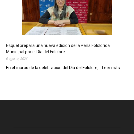
sus
90
años
con
un
Conversatorio
de
Esquel prepara una nueva edición de la Peña Folclórica
Escritores
Municipal por el Día del Folclore
Locales
6 agosto, 2026
:
En el marco de la celebración del Día del Folclore,...
Leer más
Esquel
prepar
una
nueva
edición
de
la
Peña
Folclór
Municip