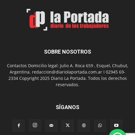
por
el
Día
del
Folclor
SOBRE NOSOTROS
Contactos Domicilio legal: Julio A. Roca 659 , Esquel, Chubut,
Argentina. redaccion@diariolaportada.com.ar I 02945 69-
2334 Copyright 2025 Diario La Portada. Todos los derechos
reservados.
SÍGANOS