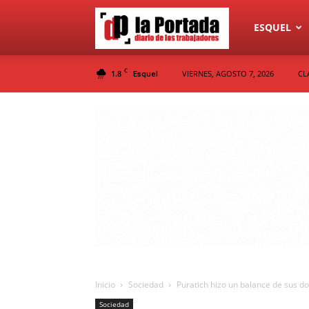
Diario
ESQUEL
C
1.8
VIERNES, AGOSTO 7, 2026
CL
Esquel
La
Portada
Inicio
Sociedad
Puratich hizo un balance de sus d
Sociedad