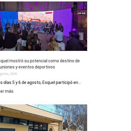
quel mostró su potencial como destino de
uniones y eventos deportivos
agosto, 2026
s días 5 y 6 de agosto, Esquel participó en...
:
eer más
Esquel
mostró
su
potencial
como
destino