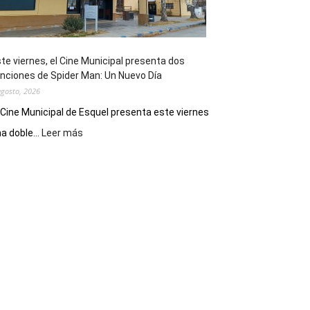
de
reuniones
y
eventos
te viernes, el Cine Municipal presenta dos
deportivos
nciones de Spider Man: Un Nuevo Día
agosto, 2026
 Cine Municipal de Esquel presenta este viernes
:
a doble...
Leer más
Este
viernes,
el
Cine
Municipal
presenta
dos
funciones
de
Spider
Man:
Un