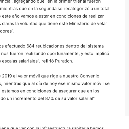
ovincial, agregando que “en la primer trienal fueron
mientras que en la segunda se recategorizó a un total
e este año vamos a estar en condiciones de realizar
 claras la voluntad que tiene este Ministerio de velar
adores”.
os efectuado 684 reubicaciones dentro del sistema
e nos fueron realizando oportunamente, y esto implicó
scalas salariales”, refirió Puratich.
 2019 el valor móvil que rige a nuestro Convenio
, mientras que al día de hoy ese mismo valor móvil se
e estamos en condiciones de asegurar que en los
ido un incremento del 87% de su valor salarial”.
tiene que ver con la infraestructura sanitaria hemos