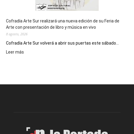
Cofradía Arte Sur realizará una nueva edición de su Feria de
Arte con presentación de libro y música en vivo
8 agosto, 2026
Cofradía Arte Sur volverá a abrir sus puertas este sábado...
:
Leer más
Cofradía
Arte
Sur
realizará
una
nueva
edición
de
su
Feria
de
Arte
con