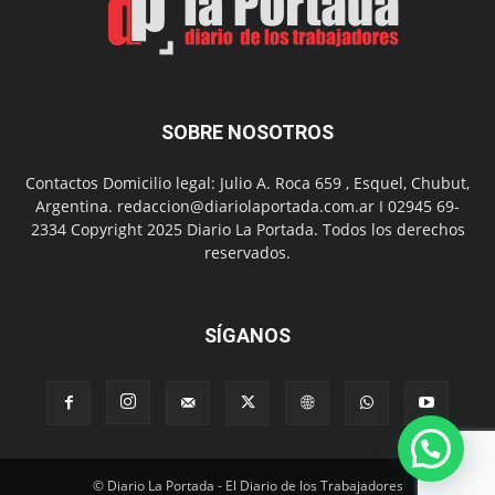
presentación
de
libro
y
música
SOBRE NOSOTROS
en
vivo
Contactos Domicilio legal: Julio A. Roca 659 , Esquel, Chubut,
Argentina. redaccion@diariolaportada.com.ar I 02945 69-
2334 Copyright 2025 Diario La Portada. Todos los derechos
reservados.
SÍGANOS
© Diario La Portada - El Diario de los Trabajadores