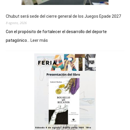
Chubut será sede del cierre general de los Juegos Epade 2027
8 agosto, 2026
Con el propósito de fortalecer el desarrollo del deporte
:
patagónico...
Leer más
Chubut
será
sede
del
cierre
general
de
los
Juegos
Epade
2027