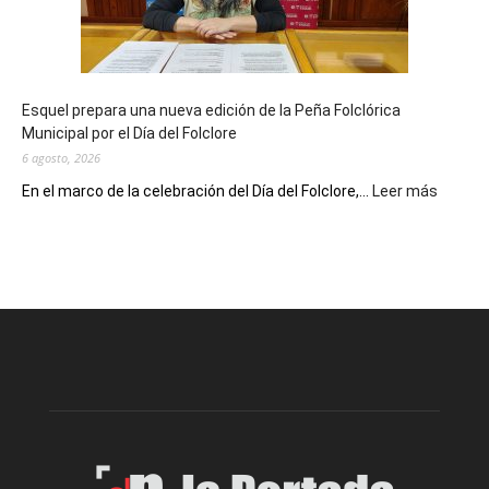
con
un
Conversatorio
de
Esquel prepara una nueva edición de la Peña Folclórica
Escritores
Municipal por el Día del Folclore
Locales
6 agosto, 2026
:
En el marco de la celebración del Día del Folclore,...
Leer más
Esquel
prepar
una
nueva
edición
de
la
Peña
Folclór
Municip
por
el
Día