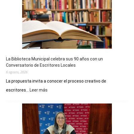
La Biblioteca Municipal celebra sus 90 años con un
Conversatorio de Escritores Locales
6 agosto, 2026
La propuesta invita a conocer el proceso creativo de
:
escritores...
Leer más
La
Biblioteca
Municipal
celebra
sus
90
años