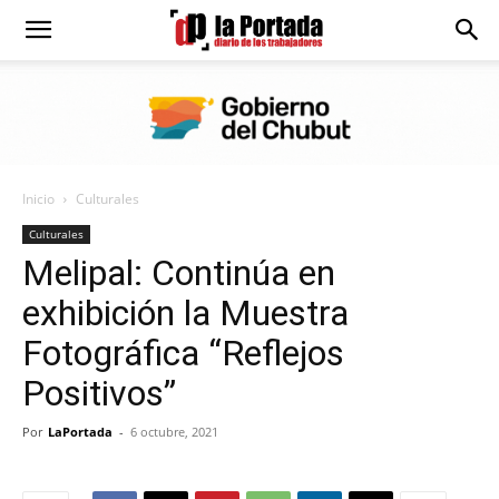
Diario
La
Inicio
Culturales
Portada
Culturales
Melipal: Continúa en
exhibición la Muestra
Fotográfica “Reflejos
Positivos”
Por
LaPortada
-
6 octubre, 2021