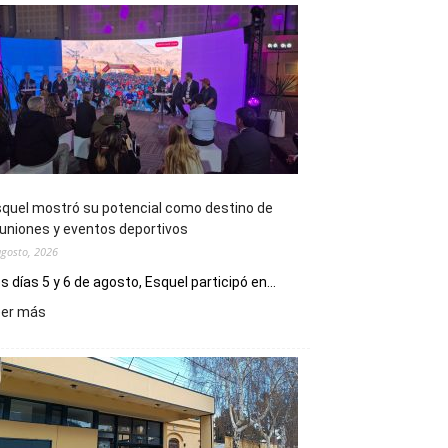
quel mostró su potencial como destino de
uniones y eventos deportivos
agosto, 2026
s días 5 y 6 de agosto, Esquel participó en...
:
eer más
Esquel
mostró
su
potencial
como
destino