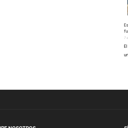
Es
fu
7 
El
un