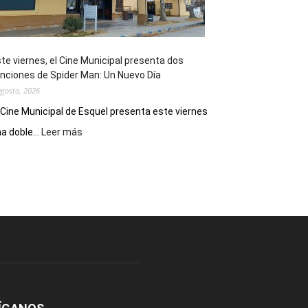
de
reuniones
y
eventos
te viernes, el Cine Municipal presenta dos
deportivos
nciones de Spider Man: Un Nuevo Día
agosto, 2026
 Cine Municipal de Esquel presenta este viernes
:
a doble...
Leer más
Este
viernes,
el
Cine
Municipal
presenta
dos
funciones
de
Spider
Man:
Un