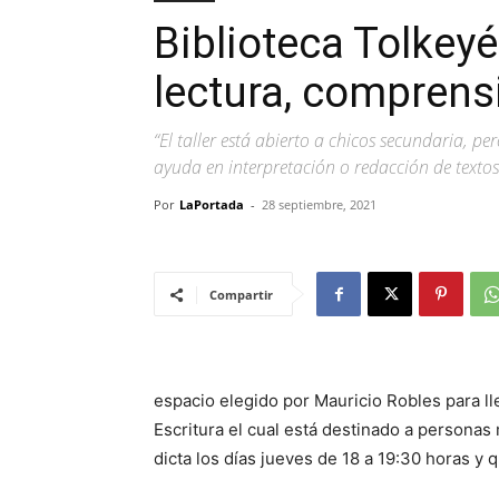
Biblioteca Tolkeyé
lectura, comprensi
“El taller está abierto a chicos secundaria, pe
ayuda en interpretación o redacción de texto
Por
LaPortada
-
28 septiembre, 2021
Compartir
espacio elegido por Mauricio Robles para ll
Escritura el cual está destinado a persona
dicta los días jueves de 18 a 19:30 horas y q