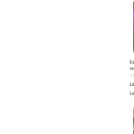
Es
re
7 
Lo
L