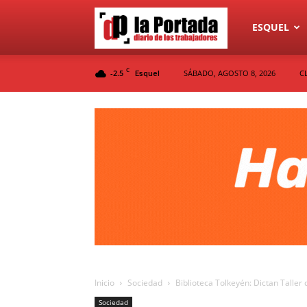
Diario
ESQUEL
C
-2.5
SÁBADO, AGOSTO 8, 2026
C
Esquel
La
Portada
Inicio
Sociedad
Biblioteca Tolkeyén: Dictan Taller 
Sociedad