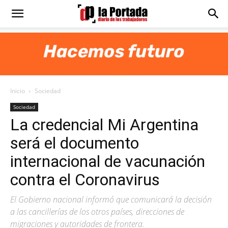
Diario
La
Inicio
Sociedad
Portada
Sociedad
La credencial Mi Argentina
será el documento
internacional de vacunación
contra el Coronavirus
El Gobierno nacional informó que comunicará la decisión
a las cancillerías de los otros países, direcciones de
migraciones y autoridades de frontera.