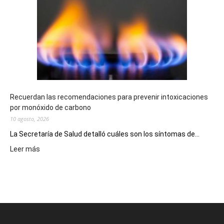
premios
millonarios
en
toda
la
provincia
Recuerdan las recomendaciones para prevenir intoxicaciones
por monóxido de carbono
10 agosto, 2026
La Secretaría de Salud detalló cuáles son los síntomas de...
:
Leer más
Recuerdan
las
recomendaciones
para
prevenir
intoxicaciones
por