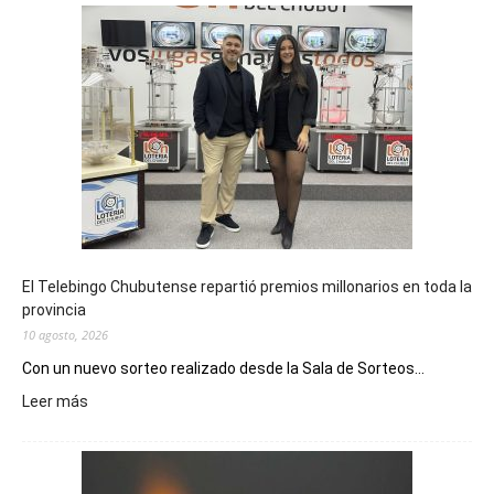
El Telebingo Chubutense repartió premios millonarios en toda la
provincia
10 agosto, 2026
Con un nuevo sorteo realizado desde la Sala de Sorteos...
:
Leer más
El
Telebingo
Chubutense
repartió