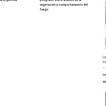
vegetación y comportamiento del
fuego
La
Co
6 
La
de