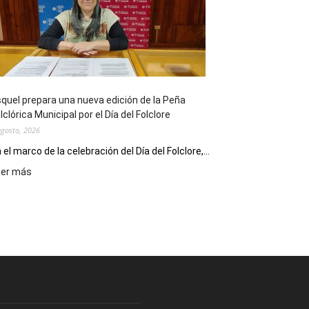
sus
90
años
con
un
Conversatorio
de
quel prepara una nueva edición de la Peña
Escritores
lclórica Municipal por el Día del Folclore
Locales
agosto, 2026
 el marco de la celebración del Día del Folclore,...
:
eer más
Esquel
prepara
una
nueva
edición
de
la
Peña
Folclórica