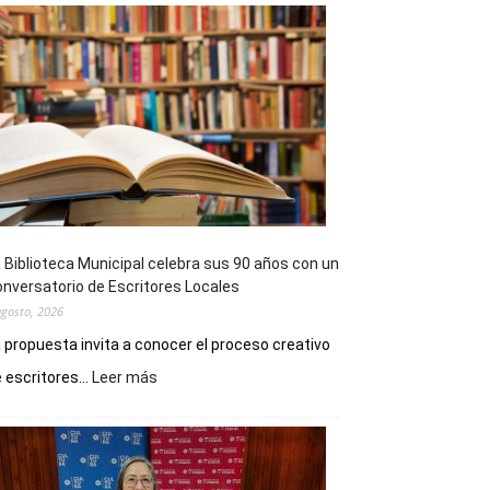
 Biblioteca Municipal celebra sus 90 años con un
nversatorio de Escritores Locales
agosto, 2026
 propuesta invita a conocer el proceso creativo
:
 escritores...
Leer más
La
Biblioteca
Municipal
celebra