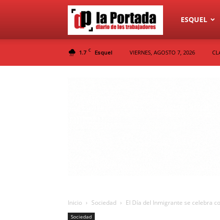
Diario
ESQUEL
C
1.7
VIERNES, AGOSTO 7, 2026
CL
Esquel
La
Portada
Inicio
Sociedad
El Día del Inmigrante se celebra co
Sociedad