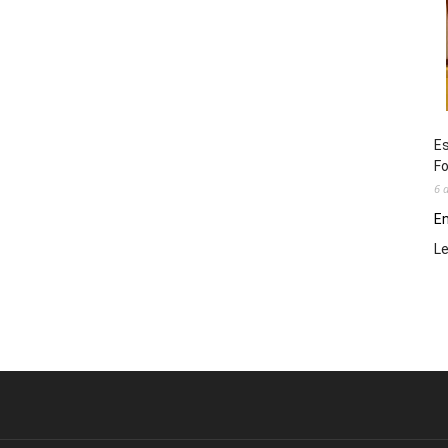
Es
Fo
6 
En
L