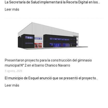
La Secretaría de Salud implementará la Receta Digital en los...
:
Leer más
Implementarán
la
Receta
Digital
en
los
hospitales
Presentaron proyecto para la construcción del gimnasio
municipal N° 2 en el barrio Chanico Navarro
5 agosto, 2026
El municipio de Esquel anunció que se presentó el proyecto...
:
Leer más
Presentaron
proyecto
para
la