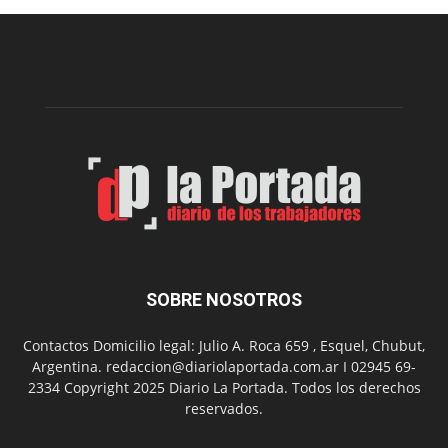
construcción
del
gimnasio
municipal
N°
2
en
el
barrio
Chanico
Navarro
SOBRE NOSOTROS
Contactos Domicilio legal: Julio A. Roca 659 , Esquel, Chubut,
Argentina. redaccion@diariolaportada.com.ar I 02945 69-
2334 Copyright 2025 Diario La Portada. Todos los derechos
reservados.