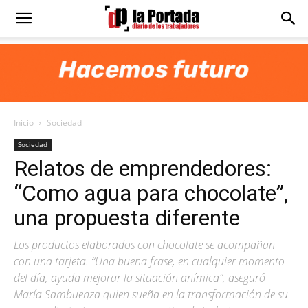
Diario
La
Inicio
Sociedad
Portada
Sociedad
Relatos de emprendedores:
“Como agua para chocolate”,
una propuesta diferente
Los productos elaborados con chocolate se acompañan
con una tarjeta. “Una buena frase, en cualquier momento
del día, ayuda mejorar la situación anímica”, aseguró
María Sambuenza quien sueña en la transformación de su