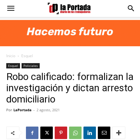
Diario
La
Inicio
Esquel
Portada
Esquel
Policiales
Robo calificado: formalizan la
investigación y dictan arresto
domiciliario
Por
LaPortada
-
2 agosto, 2021