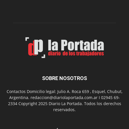
del
gimnasio
municipal
N°
2
en
el
barrio
Chanico
Navarro
SOBRE NOSOTROS
Contactos Domicilio legal: Julio A. Roca 659 , Esquel, Chubut,
Argentina. redaccion@diariolaportada.com.ar I 02945 69-
2334 Copyright 2025 Diario La Portada. Todos los derechos
reservados.