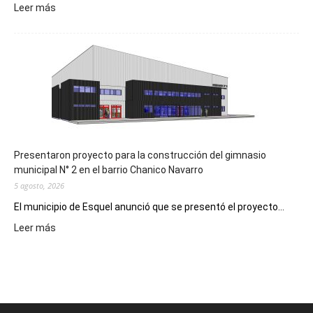
:
Leer más
Implementarán
la
Receta
Digital
en
los
hospitales
Presentaron proyecto para la construcción del gimnasio
municipal N° 2 en el barrio Chanico Navarro
5 agosto, 2026
El municipio de Esquel anunció que se presentó el proyecto...
:
Leer más
Presentaron
proyecto
para
la
construcción