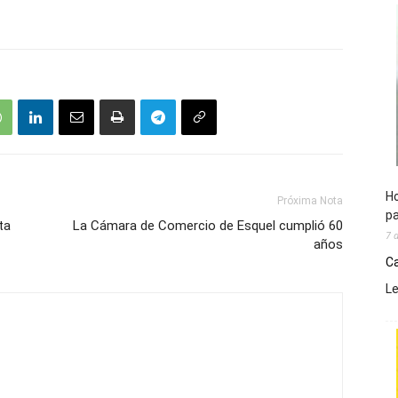
Ho
Próxima Nota
pa
ta
La Cámara de Comercio de Esquel cumplió 60
7 
años
Ca
L