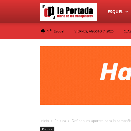
Diario
ESQUEL
C
1
VIERNES, AGOSTO 7, 2026
CLAS
Esquel
La
Portada
Inicio
Politica
Definen los aportes para la campaña
Politica