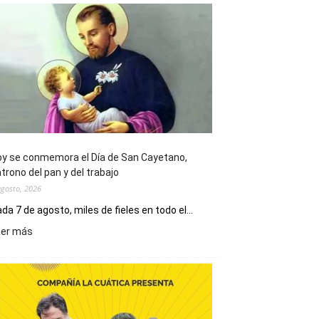
y se conmemora el Día de San Cayetano,
trono del pan y del trabajo
agosto, 2026
da 7 de agosto, miles de fieles en todo el...
:
eer más
Hoy
se
conmemora
el
Día