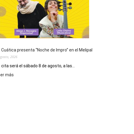
de
San
Cayetano,
patrono
del
pan
y
del
 Cuática presenta “Noche de Impro” en el Melipal
trabajo
agosto, 2026
 cita será el sábado 8 de agosto, a las...
:
eer más
La
Cuática
presenta
“Noche
de
Impro”
en
el
Melipal