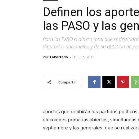
Definen los aport
las PASO y las ge
Para las PASO el dinero total que se destinar
diputados nacionales, y de 50.000.000 de pes
Por
LaPortada
-
31 julio, 2021
Compartir
aportes que recibirán los partidos políticos
elecciones primarias abiertas, simultáneas 
septiembre y las generales, que se realizar