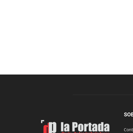
SO
Cont