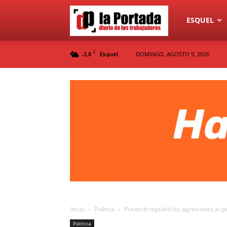
Diario
ESQUEL
C
-2.8
DOMINGO, AGOSTO 9, 2026
Esquel
La
Portada
Inicio
Politica
Puratich repudió las agresiones al p
Politica