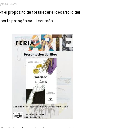
agosto, 2026
n el propósito de fortalecer el desarrollo del
:
porte patagónico...
Leer más
Chubut
será
sede
del
cierre
general
de
los
Juegos
Epade
2027