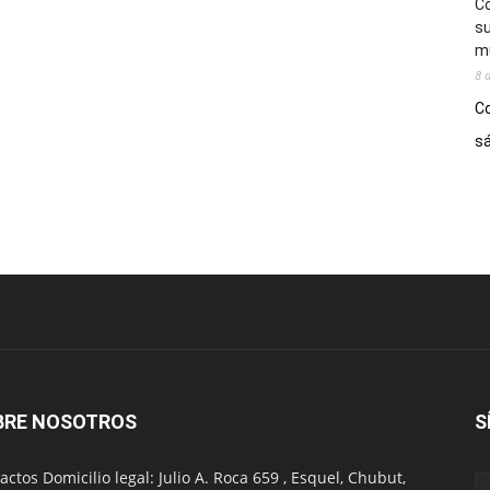
Co
su
mú
8 
Co
sá
BRE NOSOTROS
S
actos Domicilio legal: Julio A. Roca 659 , Esquel, Chubut,