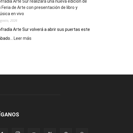
fradía Arte Sur realizará una nueva edición de
 Feria de Arte con presentación de libro y
sica en vivo
agosto, 2026
fradía Arte Sur volverá a abrir sus puertas este
:
bado...
Leer más
Cofradía
Arte
Sur
realizará
una
nueva
edición
de
su
Feria
de
Arte
ÍGANOS
con
presentación
de