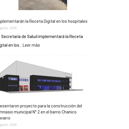
plementarán la Receta Digital en los hospitales
agosto, 2026
 Secretaría de Salud implementará la Receta
:
gital en los...
Leer más
Implementarán
la
Receta
Digital
en
los
hospitales
esentaron proyecto para la construcción del
mnasio municipal N° 2 en el barrio Chanico
avarro
agosto, 2026