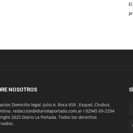
El
pr
BRE NOSOTROS
S
actos Domicilio legal: Julio A. Roca 659 , Esquel, Chubut,
ntina. redaccion@diariolaportada.com.ar I 02945 69-2334
right 2025 Diario La Portada. Todos los derechos
rvados.