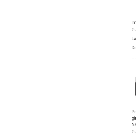
Im
5 
La
Di
Pr
gi
N
5 