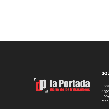
SO
Cont
Arge
Copy
rese