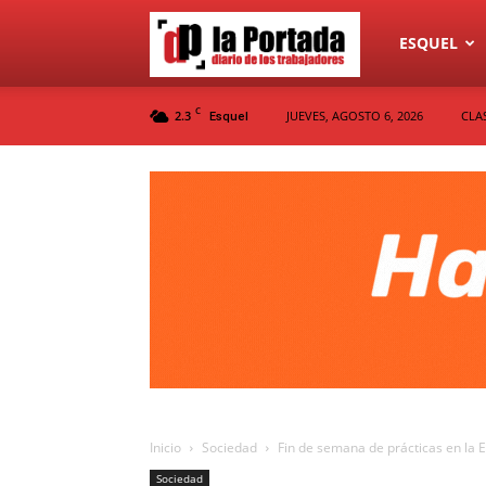
Diario
ESQUEL
C
2.3
JUEVES, AGOSTO 6, 2026
CLA
Esquel
La
Portada
Inicio
Sociedad
Fin de semana de prácticas en la
Sociedad