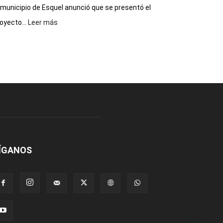
 municipio de Esquel anunció que se presentó el
:
oyecto...
Leer más
Presentaron
proyecto
para
la
construcción
del
gimnasio
municipal
N°
2
en
el
ÍGANOS
barrio
Chanico
Navarro