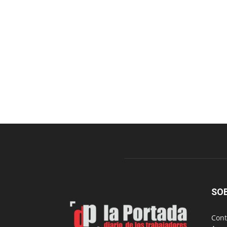
SO
Cont