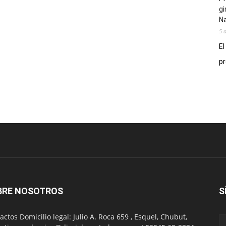
gi
N
5 
El
pr
BRE NOSOTROS
S
actos Domicilio legal: Julio A. Roca 659 , Esquel, Chubut,