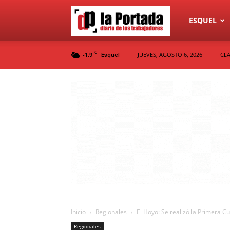
Diario
ESQUEL
C
-1.9
JUEVES, AGOSTO 6, 2026
CLA
Esquel
La
Portada
Inicio
Regionales
El Hoyo: Se realizó la Primera 
Regionales