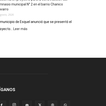
mnasio municipal N° 2 en el barrio Chanico
avarro
agosto, 2026
 municipio de Esquel anunció que se presentó el
:
oyecto...
Leer más
Presentaron
proyecto
para
la
construcción
del
gimnasio
municipal
N°
2
en
el
ÍGANOS
barrio
Chanico
Navarro