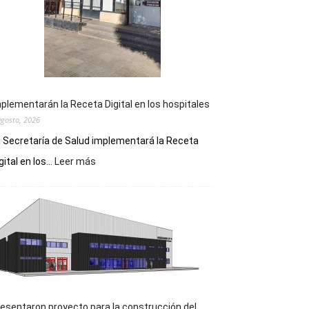
plementarán la Receta Digital en los hospitales
agosto, 2026
 Secretaría de Salud implementará la Receta
:
gital en los...
Leer más
Implementarán
la
Receta
Digital
en
los
hospitales
esentaron proyecto para la construcción del