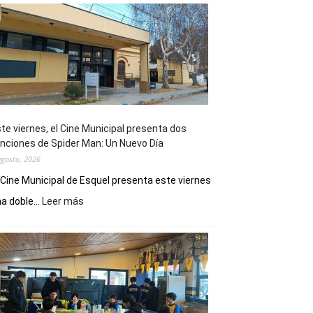
te viernes, el Cine Municipal presenta dos
nciones de Spider Man: Un Nuevo Día
agosto, 2026
 Cine Municipal de Esquel presenta este viernes
:
a doble...
Leer más
Este
viernes,
el
Cine
Municipal
presenta
dos