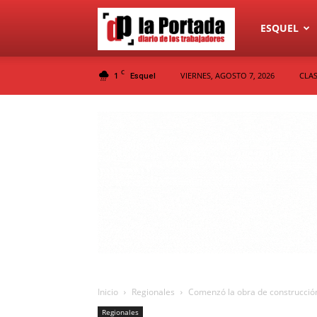
Diario
ESQUEL
C
1
VIERNES, AGOSTO 7, 2026
CLAS
Esquel
La
Portada
Inicio
Regionales
Comenzó la obra de construcción 
Regionales