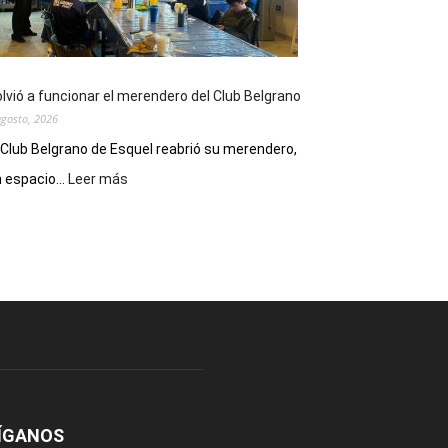
funciones
de
Spider
Man:
Un
lvió a funcionar el merendero del Club Belgrano
Nuevo
agosto, 2026
Día
 Club Belgrano de Esquel reabrió su merendero,
:
 espacio...
Leer más
Volvió
a
funcionar
el
merendero
del
Club
Belgrano
ÍGANOS