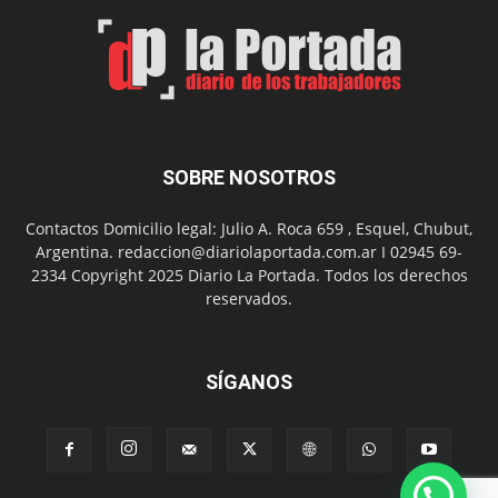
el
Día
del
Folclor
SOBRE NOSOTROS
Contactos Domicilio legal: Julio A. Roca 659 , Esquel, Chubut,
Argentina. redaccion@diariolaportada.com.ar I 02945 69-
2334 Copyright 2025 Diario La Portada. Todos los derechos
reservados.
SÍGANOS