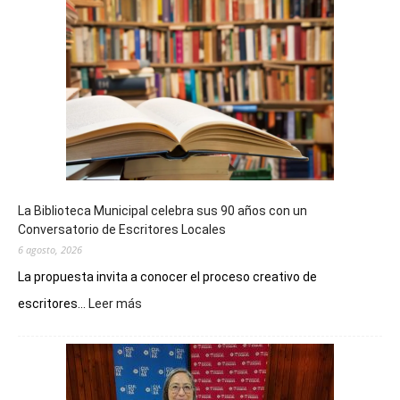
La Biblioteca Municipal celebra sus 90 años con un
Conversatorio de Escritores Locales
6 agosto, 2026
La propuesta invita a conocer el proceso creativo de
:
escritores...
Leer más
La
Biblioteca
Municipal
celebra
sus