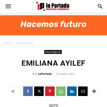
Diario
La
Inicio
Necrológicas
Portada
Necrológicas
EMILIANA AYILEF
Por
LaPortada
-
25 marzo, 2021
QEPD