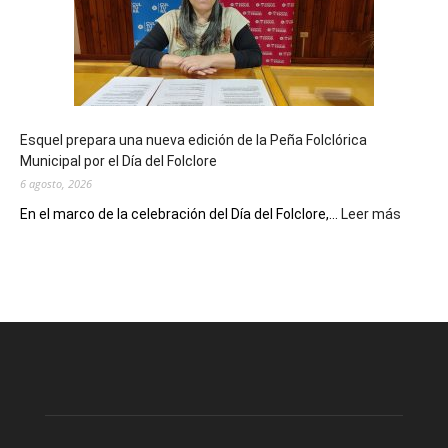
90
años
con
un
Conversatorio
de
Esquel prepara una nueva edición de la Peña Folclórica
Escritores
Municipal por el Día del Folclore
Locales
6 agosto, 2026
:
En el marco de la celebración del Día del Folclore,...
Leer más
Esquel
prepar
una
nueva
edición
de
la
Peña
Folclór
Municip
por