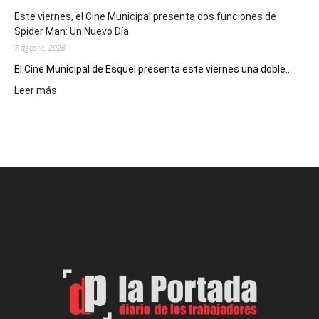
eventos
Este viernes, el Cine Municipal presenta dos funciones de
deportivos
Spider Man: Un Nuevo Día
7 agosto, 2026
El Cine Municipal de Esquel presenta este viernes una doble...
:
Leer más
Este
viernes,
el
Cine
Municipal
presenta
dos
funciones
de
Spider
Man:
Un
Nuevo
Día