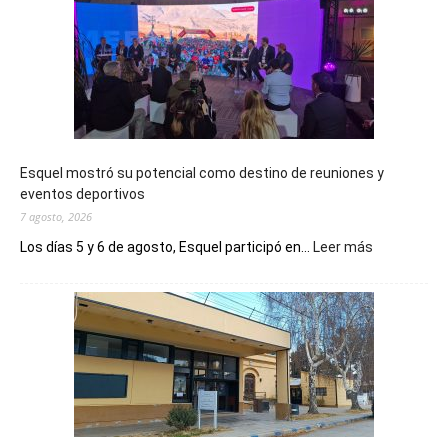
Esquel mostró su potencial como destino de reuniones y
eventos deportivos
7 agosto, 2026
:
Los días 5 y 6 de agosto, Esquel participó en...
Leer más
Esquel
mostró
su
potencial
como
destino
de
reuniones
y