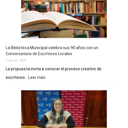
La Biblioteca Municipal celebra sus 90 años con un
Conversatorio de Escritores Locales
6 agosto, 2026
La propuesta invita a conocer el proceso creativo de
:
escritores...
Leer más
La
Biblioteca
Municipal
celebra
sus
90
años
con