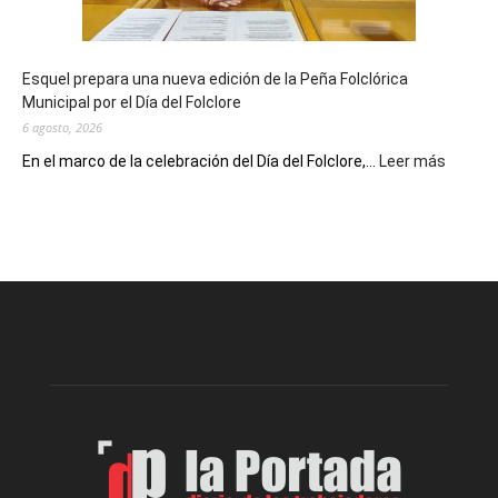
un
Conversatorio
de
Esquel prepara una nueva edición de la Peña Folclórica
Escritores
Municipal por el Día del Folclore
Locales
6 agosto, 2026
:
En el marco de la celebración del Día del Folclore,...
Leer más
Esquel
prepar
una
nueva
edición
de
la
Peña
Folclór
Municip
por
el
Día
del