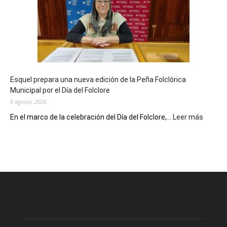
sus
90
años
con
un
Conversatorio
de
Esquel prepara una nueva edición de la Peña Folclórica
Escritores
Municipal por el Día del Folclore
Locales
6 agosto, 2026
:
En el marco de la celebración del Día del Folclore,...
Leer más
Esquel
prepar
una
nueva
edición
de
la
Peña
Folclór
Municip