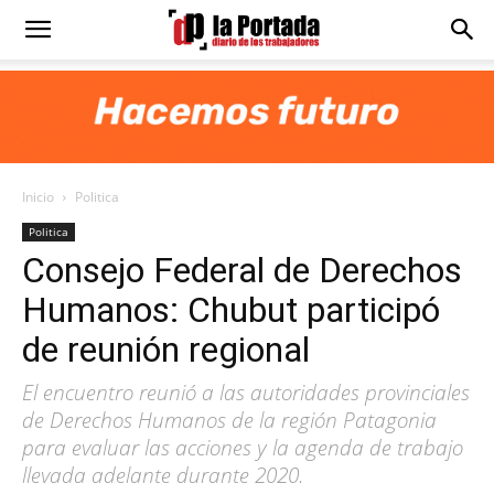
Diario
La
Inicio
Politica
Portada
Politica
Consejo Federal de Derechos
Humanos: Chubut participó
de reunión regional
El encuentro reunió a las autoridades provinciales
de Derechos Humanos de la región Patagonia
para evaluar las acciones y la agenda de trabajo
llevada adelante durante 2020.