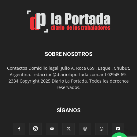
por
el
Día
del
Folclor
SOBRE NOSOTROS
Contactos Domicilio legal: Julio A. Roca 659 , Esquel, Chubut,
Argentina. redaccion@diariolaportada.com.ar I 02945 69-
2334 Copyright 2025 Diario La Portada. Todos los derechos
reservados.
SÍGANOS