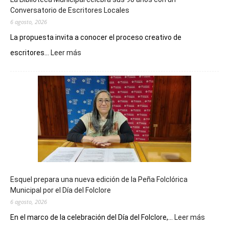
Conversatorio de Escritores Locales
6 agosto, 2026
La propuesta invita a conocer el proceso creativo de
:
escritores...
Leer más
La
Biblioteca
Municipal
celebra
sus
90
años
con
un
Conversatorio
de
Esquel prepara una nueva edición de la Peña Folclórica
Escritores
Municipal por el Día del Folclore
Locales
6 agosto, 2026
:
En el marco de la celebración del Día del Folclore,...
Leer más
Esquel