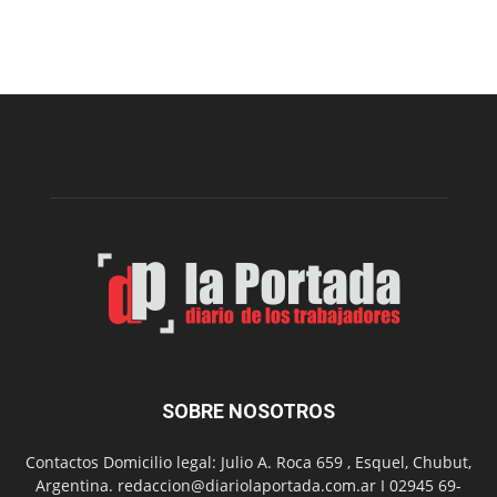
prepar
una
nueva
edición
de
la
Peña
Folclór
Municip
por
el
Día
del
Folclor
SOBRE NOSOTROS
Contactos Domicilio legal: Julio A. Roca 659 , Esquel, Chubut,
Argentina. redaccion@diariolaportada.com.ar I 02945 69-