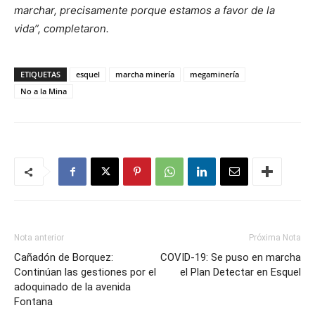
marchar, precisamente porque estamos a favor de la
vida”, completaron.
ETIQUETAS
esquel
marcha minería
megaminería
No a la Mina
Nota anterior
Próxima Nota
Cañadón de Borquez:
COVID-19: Se puso en marcha
Continúan las gestiones por el
el Plan Detectar en Esquel
adoquinado de la avenida
Fontana