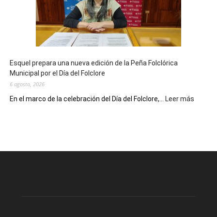
90
años
con
un
Conversatorio
de
Esquel prepara una nueva edición de la Peña Folclórica
Escritores
Municipal por el Día del Folclore
Locales
6 agosto, 2026
:
En el marco de la celebración del Día del Folclore,...
Leer más
Esquel
prepar
una
nueva
edición
de
la
Peña
Folclór
Municip
por