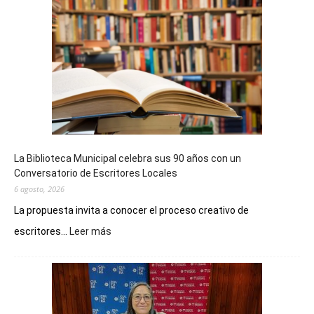
La Biblioteca Municipal celebra sus 90 años con un
Conversatorio de Escritores Locales
6 agosto, 2026
La propuesta invita a conocer el proceso creativo de
:
escritores...
Leer más
La
Biblioteca
Municipal
celebra
sus