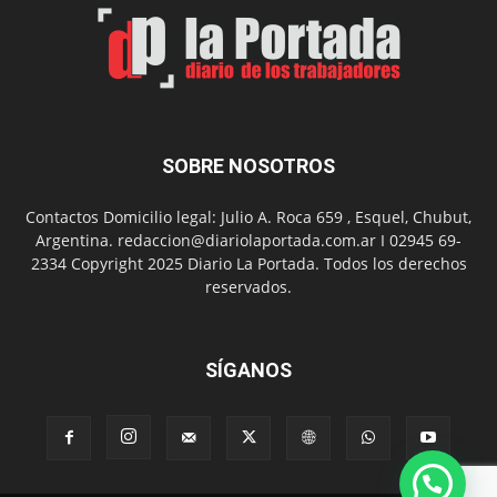
el
Día
del
Folclor
SOBRE NOSOTROS
Contactos Domicilio legal: Julio A. Roca 659 , Esquel, Chubut,
Argentina. redaccion@diariolaportada.com.ar I 02945 69-
2334 Copyright 2025 Diario La Portada. Todos los derechos
reservados.
SÍGANOS