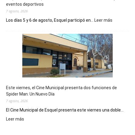
eventos deportivos
7 agosto, 2026
:
Los días 5 y 6 de agosto, Esquel participó en...
Leer más
Esquel
mostró
su
potencial
como
destino
de
reuniones
y
eventos
Este viernes, el Cine Municipal presenta dos funciones de
deportivos
Spider Man: Un Nuevo Día
7 agosto, 2026
El Cine Municipal de Esquel presenta este viernes una doble...
:
Leer más
Este
viernes,