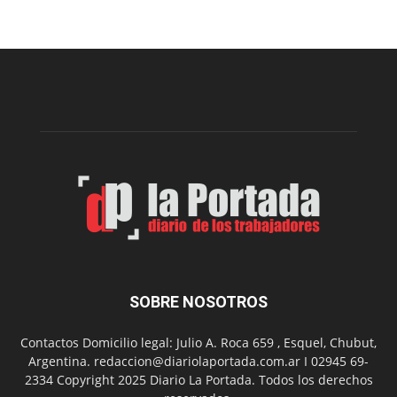
el
Cine
Municipal
presenta
dos
funciones
de
Spider
Man:
Un
Nuevo
Día
SOBRE NOSOTROS
Contactos Domicilio legal: Julio A. Roca 659 , Esquel, Chubut,
Argentina. redaccion@diariolaportada.com.ar I 02945 69-
2334 Copyright 2025 Diario La Portada. Todos los derechos