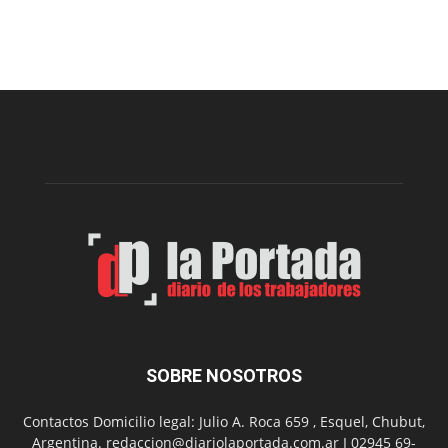
Esquel
prepar
una
nueva
edición
de
la
Peña
Folclór
Municip
por
el
Día
del
Folclor
SOBRE NOSOTROS
Contactos Domicilio legal: Julio A. Roca 659 , Esquel, Chubut,
Argentina. redaccion@diariolaportada.com.ar I 02945 69-