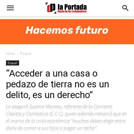
Diario
La
Inicio
Esquel
Portada
Esquel
“Acceder a una casa o
pedazo de tierra no es un
delito, es un derecho”
Lo aseguró Susana Moreno, referente de la Corriente
Clasista y Combativa (C.C.C), quien además remarcó que en
el marco de la crisis económica “muchos deben elegir entre
darle de comer a sus hijos o pagar un techo”.