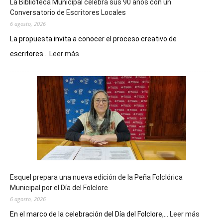
La Biblioteca Municipal celebra sus 90 años con un
Conversatorio de Escritores Locales
6 agosto, 2026
La propuesta invita a conocer el proceso creativo de
:
escritores...
Leer más
La
Biblioteca
Municipal
celebra
sus
90
años
con
un
Conversatorio
de
Esquel prepara una nueva edición de la Peña Folclórica
Escritores
Municipal por el Día del Folclore
Locales
6 agosto, 2026
:
En el marco de la celebración del Día del Folclore,...
Leer más