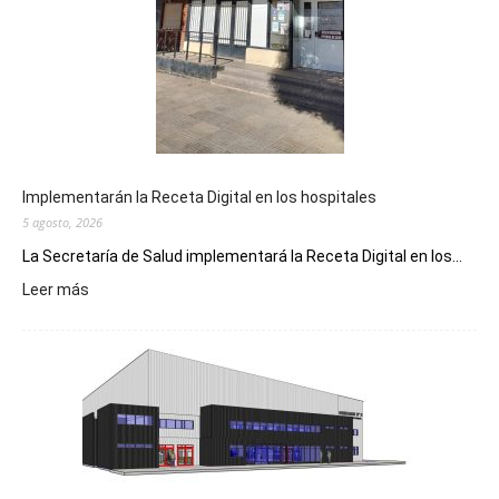
Implementarán la Receta Digital en los hospitales
5 agosto, 2026
La Secretaría de Salud implementará la Receta Digital en los...
:
Leer más
Implementarán
la
Receta
Digital
en
los
hospitales