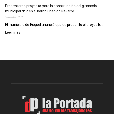
Presentaron proyecto para la construcción del gimnasio
municipal N° 2 en el barrio Chanico Navarro
5 agosto, 2026
El municipio de Esquel anunció que se presentó el proyecto...
:
Leer más
Presentaron
proyecto
para
la
construcción
del
gimnasio
municipal
N°
2
en
el
barrio
Chanico
Navarro