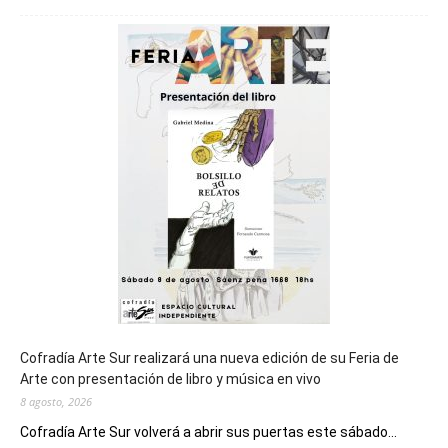
será
sede
del
cierre
general
de
los
Juegos
Epade
2027
Cofradía Arte Sur realizará una nueva edición de su Feria de
Arte con presentación de libro y música en vivo
8 agosto, 2026
Cofradía Arte Sur volverá a abrir sus puertas este sábado...