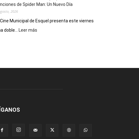
nciones de Spider Man: Un Nuevo Día
agosto, 2026
 Cine Municipal de Esquel presenta este viernes
:
a doble...
Leer más
Este
viernes,
el
Cine
Municipal
presenta
dos
funciones
de
Spider
Man:
Un
ÍGANOS
Nuevo
Día