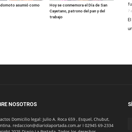
fu
adomoto asumió como
Hoy se conmemora el Día de San
7 
Cayetano, patrono del pan y del
trabajo
El
un
BRE NOSOTROS
S
actos Domicilio legal: Julio A. Roca 659 , Esquel, Chubut,
ntina. redaccion@diariolaportada.com.ar I 02945 69-2334
right 2025 Diario La Portada. Todos los derechos