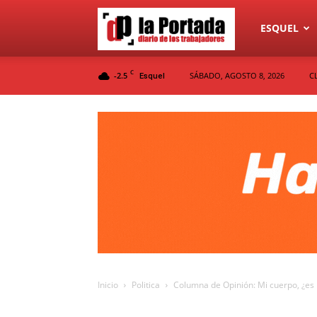
Diario
ESQUEL
C
-2.5
SÁBADO, AGOSTO 8, 2026
C
Esquel
La
Portada
Inicio
Politica
Columna de Opinión: Mi cuerpo, ¿es m