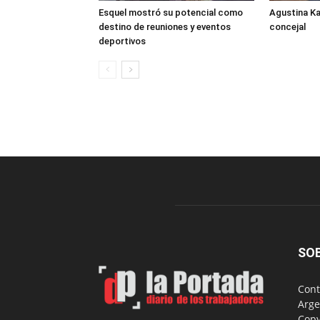
Esquel mostró su potencial como
Agustina K
destino de reuniones y eventos
concejal
deportivos
SO
Cont
Arge
Copy