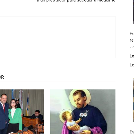
a un prestador para suceder a Riquelme
Es
re
7 
Lo
L
OR
Es