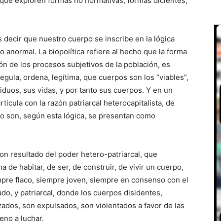
que exploren formas no normativas, formas dicientes,
 decir que nuestro cuerpo se inscribe en la lógica
lo anormal. La biopolítica refiere al hecho que la forma
ón de los procesos subjetivos de la población, es
, regula, ordena, legítima, que cuerpos son los “viables”,
ividuos, sus vidas, y por tanto sus cuerpos. Y en un
rticula con la razón patriarcal heterocapitalista, de
o son, según esta lógica, se presentan como
on resultado del poder hetero-patriarcal, que
de habitar, de ser, de construir, de vivir un cuerpo,
mpre flaco, siempre joven, siempre en consenso con el
do, y patriarcal, donde los cuerpos disidentes,
zados, son expulsados, son violentados a favor de las
eno a luchar.