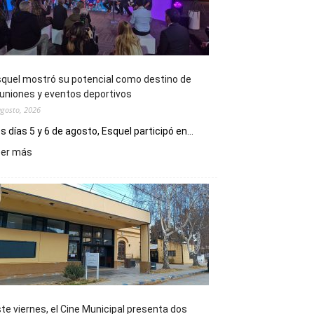
quel mostró su potencial como destino de
uniones y eventos deportivos
agosto, 2026
s días 5 y 6 de agosto, Esquel participó en...
:
eer más
Esquel
mostró
su
potencial
como
destino
de
reuniones
y
eventos
te viernes, el Cine Municipal presenta dos
deportivos