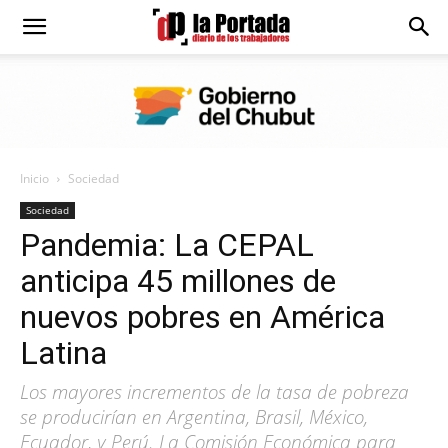
Diario
La
Inicio
Sociedad
Portada
Sociedad
Pandemia: La CEPAL
anticipa 45 millones de
nuevos pobres en América
Latina
Los mayores incrementos de la tasa de pobreza
se producirían en Argentina, Brasil, México,
Ecuador, y Perú. La Comisión Económica para