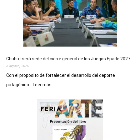
Chubut será sede del cierre general de los Juegos Epade 2027
8 agosto, 2026
Con el propósito de fortalecer el desarrollo del deporte
:
patagónico...
Leer más
Chubut
será
sede
del
cierre
general
de
los