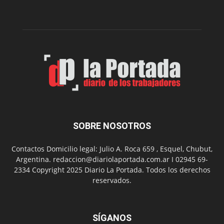
edición
de
su
Feria
de
Arte
con
presentación
de
libro
y
música
SOBRE NOSOTROS
en
vivo
Contactos Domicilio legal: Julio A. Roca 659 , Esquel, Chubut,
Argentina. redaccion@diariolaportada.com.ar I 02945 69-
2334 Copyright 2025 Diario La Portada. Todos los derechos
reservados.
SÍGANOS