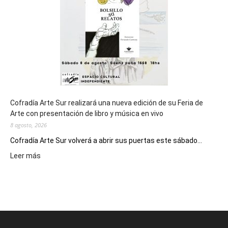
Juegos
Epade
2027
Cofradía Arte Sur realizará una nueva edición de su Feria de
Arte con presentación de libro y música en vivo
8 agosto, 2026
Cofradía Arte Sur volverá a abrir sus puertas este sábado...
:
Leer más
Cofradía
Arte
Sur
realizará
una
nueva