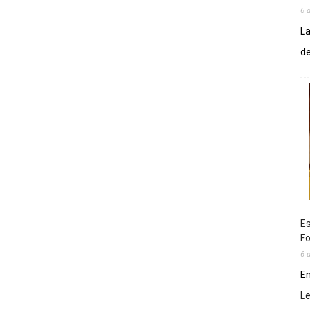
6 
La
de
Es
Fo
6 
En
L