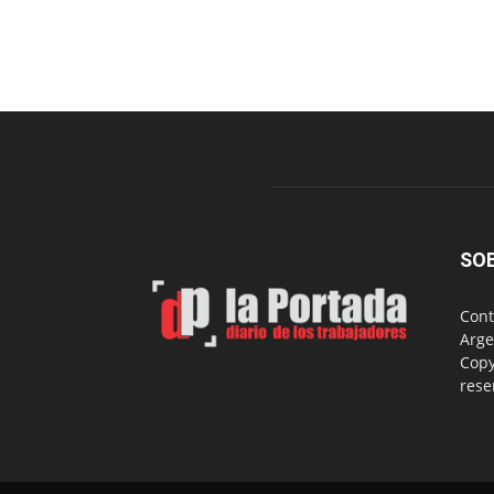
SO
Cont
Arge
Copy
rese