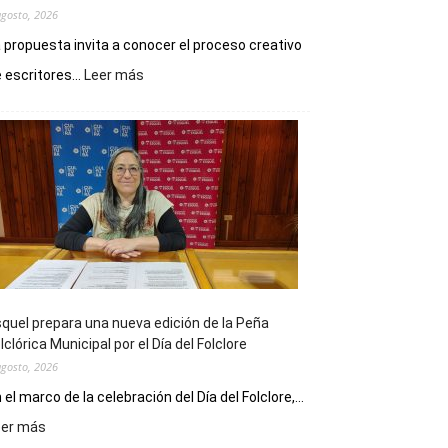
agosto, 2026
 propuesta invita a conocer el proceso creativo
:
 escritores...
Leer más
La
Biblioteca
Municipal
celebra
sus
90
años
con
un
Conversatorio
de
quel prepara una nueva edición de la Peña
Escritores
lclórica Municipal por el Día del Folclore
Locales
agosto, 2026
 el marco de la celebración del Día del Folclore,...
:
eer más
Esquel