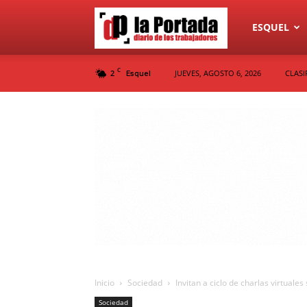
Diario
ESQUEL
C
2
JUEVES, AGOSTO 6, 2026
CLASI
Esquel
La
Portada
Inicio
Sociedad
Invitan a ciclo de charlas virtual
Sociedad