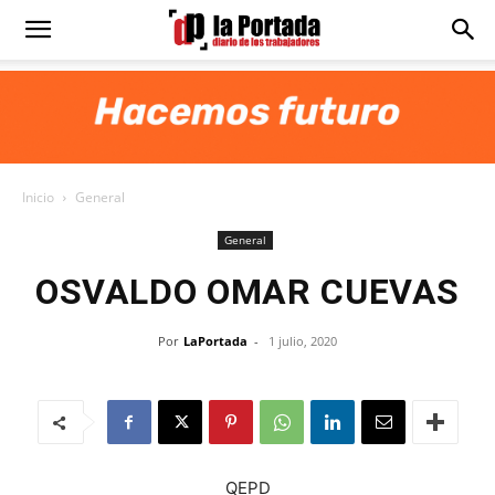
Diario
La
Inicio
General
Portada
General
OSVALDO OMAR CUEVAS
Por
LaPortada
-
1 julio, 2020
QEPD