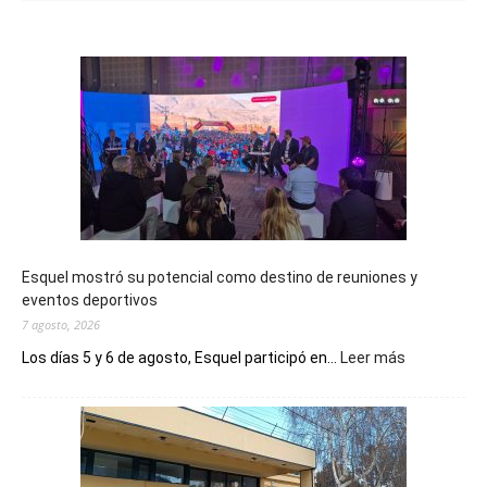
Esquel mostró su potencial como destino de reuniones y
eventos deportivos
7 agosto, 2026
:
Los días 5 y 6 de agosto, Esquel participó en...
Leer más
Esquel
mostró
su
potencial
como