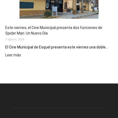
destino
de
reuniones
y
eventos
Este viernes, el Cine Municipal presenta dos funciones de
deportivos
Spider Man: Un Nuevo Día
7 agosto, 2026
El Cine Municipal de Esquel presenta este viernes una doble...
:
Leer más
Este
viernes,
el
Cine
Municipal
presenta
dos
funciones
de
Spider
Man: