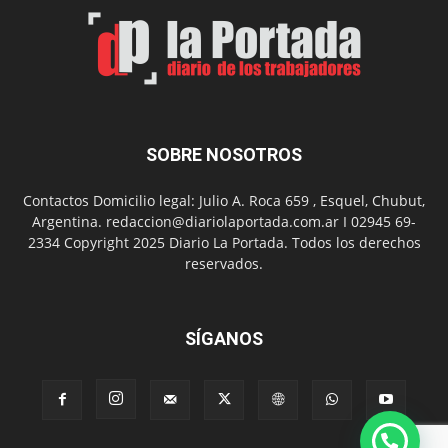
Un
Nuevo
Día
SOBRE NOSOTROS
Contactos Domicilio legal: Julio A. Roca 659 , Esquel, Chubut,
Argentina. redaccion@diariolaportada.com.ar I 02945 69-
2334 Copyright 2025 Diario La Portada. Todos los derechos
reservados.
SÍGANOS