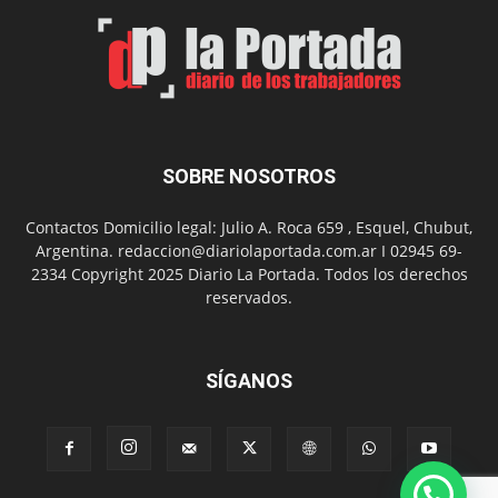
Arte
con
presentación
de
libro
y
música
SOBRE NOSOTROS
en
vivo
Contactos Domicilio legal: Julio A. Roca 659 , Esquel, Chubut,
Argentina. redaccion@diariolaportada.com.ar I 02945 69-
2334 Copyright 2025 Diario La Portada. Todos los derechos
reservados.
SÍGANOS