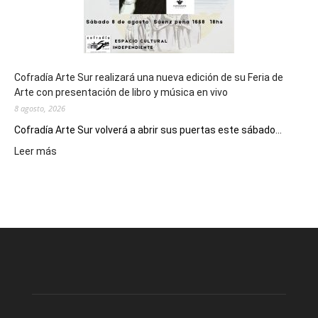
Cofradía Arte Sur realizará una nueva edición de su Feria de
Arte con presentación de libro y música en vivo
8 agosto, 2026
Cofradía Arte Sur volverá a abrir sus puertas este sábado...
:
Leer más
Cofradía
Arte
Sur
realizará
una
nueva
edición
de
su
Feria
de