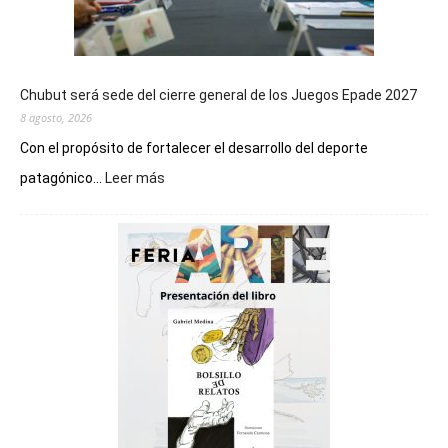
Chubut será sede del cierre general de los Juegos Epade 2027
8 agosto, 2026
Con el propósito de fortalecer el desarrollo del deporte
:
patagónico...
Leer más
Chubut
será
sede
del
cierre
general
de
los
Juegos
Epade
2027