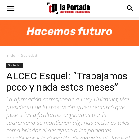
Diario
La
Inicio
Sociedad
Portada
Sociedad
ALCEC Esquel: “Trabajamos
poco y nada estos meses”
La afirmación corresponde a Lucy Huichulef, vice
presidenta de la asociación quien remarcó que
pese a las dificultades originadas por la
cuarentena se mantienen algunas acciones tales
como brindar el desayuno a los pacientes
oncológicos y la donación de material al Hospital.