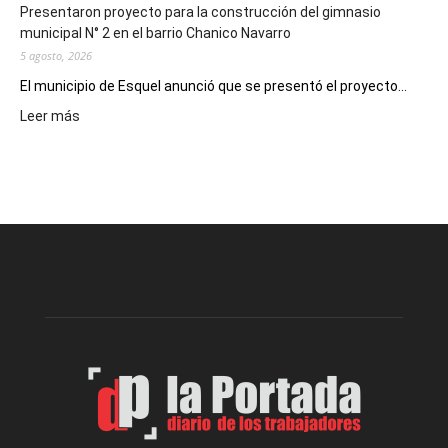
Presentaron proyecto para la construcción del gimnasio
municipal N° 2 en el barrio Chanico Navarro
5 agosto, 2026
El municipio de Esquel anunció que se presentó el proyecto...
:
Leer más
Presentaron
proyecto
para
la
construcción
del
gimnasio
municipal
N°
2
en
el
barrio
Chanico
Navarro