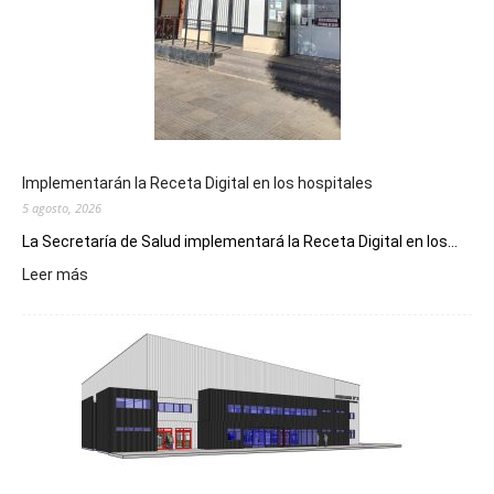
Implementarán la Receta Digital en los hospitales
5 agosto, 2026
La Secretaría de Salud implementará la Receta Digital en los...
:
Leer más
Implementarán
la
Receta
Digital
en
los
hospitales