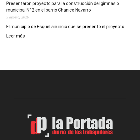
Presentaron proyecto para la construcción del gimnasio
municipal N° 2 en el barrio Chanico Navarro
5 agosto, 2026
El municipio de Esquel anunció que se presentó el proyecto...
:
Leer más
Presentaron
proyecto
para
la
construcción
del
gimnasio
municipal
N°
2
en
el
barrio
Chanico
Navarro