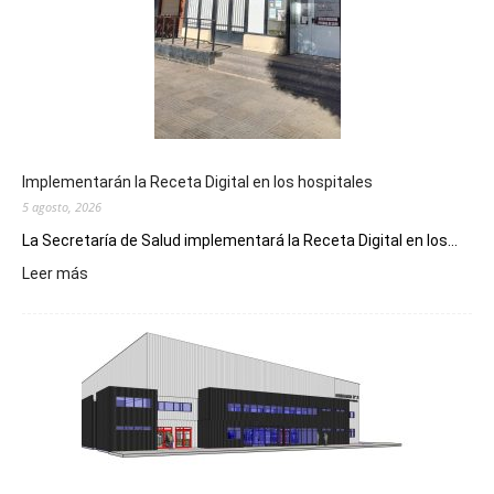
Implementarán la Receta Digital en los hospitales
5 agosto, 2026
La Secretaría de Salud implementará la Receta Digital en los...
:
Leer más
Implementarán
la
Receta
Digital
en
los
hospitales