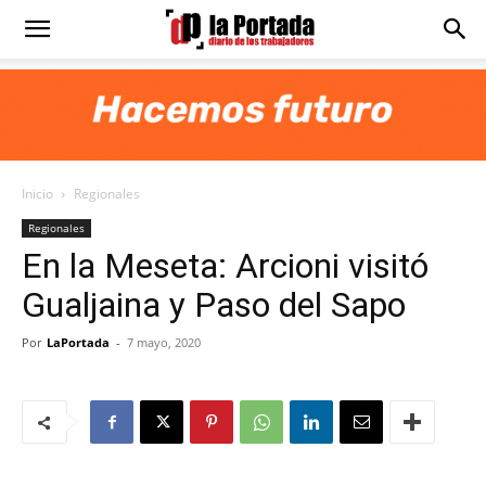
Diario
La
Inicio
Regionales
Portada
Regionales
En la Meseta: Arcioni visitó
Gualjaina y Paso del Sapo
Por
LaPortada
-
7 mayo, 2020