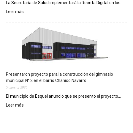
La Secretaría de Salud implementará la Receta Digital en los...
:
Leer más
Implementarán
la
Receta
Digital
en
los
hospitales
Presentaron proyecto para la construcción del gimnasio
municipal N° 2 en el barrio Chanico Navarro
5 agosto, 2026
El municipio de Esquel anunció que se presentó el proyecto...
:
Leer más
Presentaron
proyecto
para
la