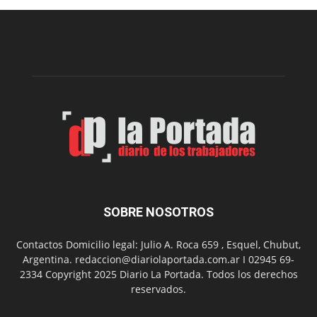
construcción
del
gimnasio
municipal
N°
2
en
el
barrio
Chanico
Navarro
SOBRE NOSOTROS
Contactos Domicilio legal: Julio A. Roca 659 , Esquel, Chubut,
Argentina. redaccion@diariolaportada.com.ar I 02945 69-
2334 Copyright 2025 Diario La Portada. Todos los derechos
reservados.