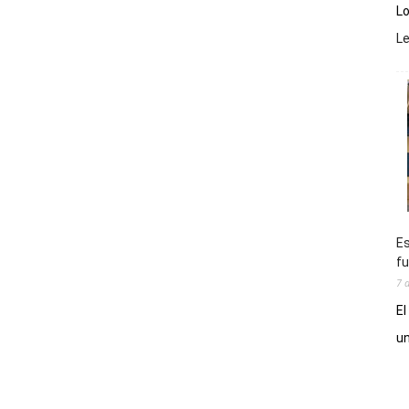
Lo
L
Es
fu
7 
El
un