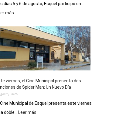
s días 5 y 6 de agosto, Esquel participó en...
:
eer más
Esquel
mostró
su
potencial
como
destino
de
reuniones
y
eventos
te viernes, el Cine Municipal presenta dos
deportivos
nciones de Spider Man: Un Nuevo Día
agosto, 2026
 Cine Municipal de Esquel presenta este viernes
:
a doble...
Leer más
Este
viernes,
el