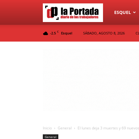
Diario
ESQUEL
C
-2.5
SÁBADO, AGOSTO 8, 2026
C
Esquel
La
Portada
Inicio
General
El lunes deja 3 muertes y 69 nuevos
General