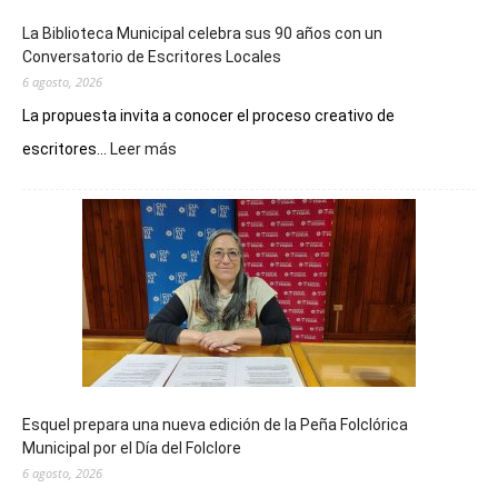
La Biblioteca Municipal celebra sus 90 años con un
Conversatorio de Escritores Locales
6 agosto, 2026
La propuesta invita a conocer el proceso creativo de
:
escritores...
Leer más
La
Biblioteca
Municipal
celebra
sus
90
años
con
un
Conversatorio
de
Esquel prepara una nueva edición de la Peña Folclórica
Escritores
Municipal por el Día del Folclore
Locales
6 agosto, 2026