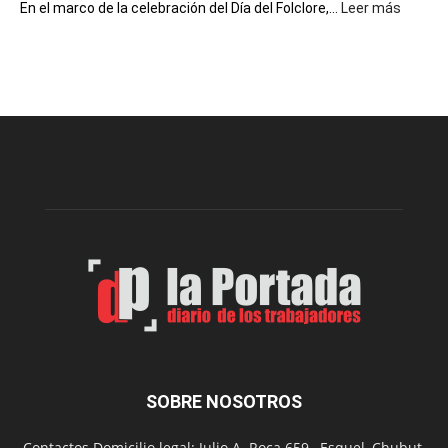
:
En el marco de la celebración del Día del Folclore,...
Leer más
Esquel
prepar
una
nueva
edición
de
la
Peña
Folclór
Municip
por
el
Día
del
Folclor
SOBRE NOSOTROS
Contactos Domicilio legal: Julio A. Roca 659 , Esquel, Chubut,